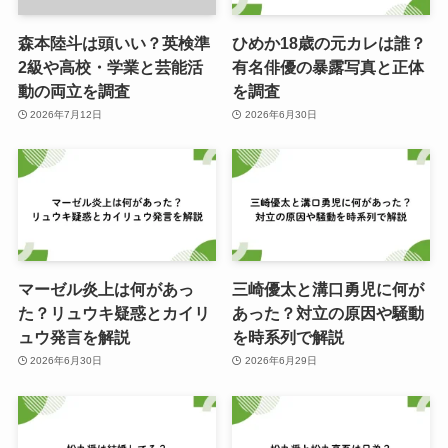
森本陸斗は頭いい？英検準
ひめか18歳の元カレは誰？
2級や高校・学業と芸能活
有名俳優の暴露写真と正体
動の両立を調査
を調査
2026年7月12日
2026年6月30日
マーゼル炎上は何があっ
三崎優太と溝口勇児に何が
た？リュウキ疑惑とカイリ
あった？対立の原因や騒動
ュウ発言を解説
を時系列で解説
2026年6月30日
2026年6月29日