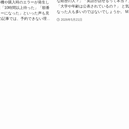
な経歴の人？」「英語が話せるって本当？
待機や購入時のエラーが発生し
「大学や年齢は公表されているの？」 と
は「10時間以上待った」「順番
なった人も多いのではないでしょうか。 M..
ラーになった」といった声も見
の記事では、予約できない理...
2026年5月21日