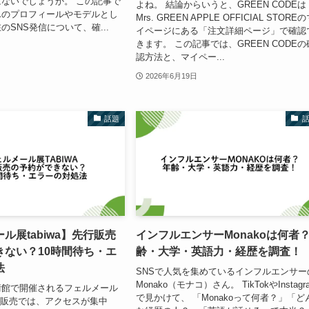
ないでしょうか。 この記事で
よね。 結論からいうと、GREEN CODEは
んのプロフィールやモデルとし
Mrs. GREEN APPLE OFFICIAL STORE
のSNS発信について、確...
イページにある「注文詳細ページ」で確認
きます。 この記事では、GREEN CODEの
認方法と、マイペー...
2026年6月19日
話題
ル展tabiwa】先行販売
インフルエンサーMonakoは何者
きない？10時間待ち・エ
齢・大学・英語力・経歴を調査！
法
SNSで人気を集めているインフルエンサー
Monako（モナコ）さん。 TikTokやInstagr
術館で開催されるフェルメール
で見かけて、 「Monakoって何者？」「ど
先行販売では、アクセスが集中