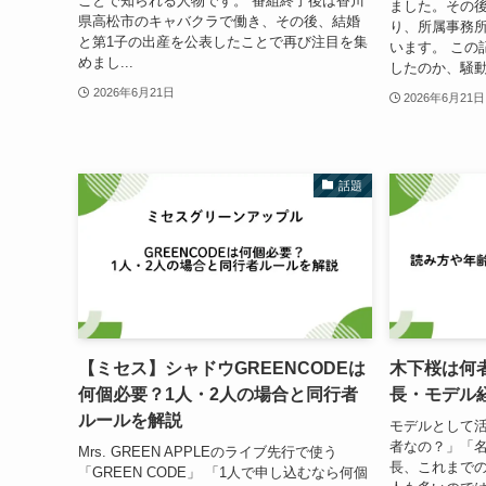
ことで知られる人物です。 番組終了後は香川
ました。その
県高松市のキャバクラで働き、その後、結婚
り、所属事務
と第1子の出産を公表したことで再び注目を集
います。 この
めまし...
したのか、騒動
2026年6月21日
2026年6月21日
話題
【ミセス】シャドウGREENCODEは
木下桜は何
何個必要？1人・2人の場合と同行者
長・モデル
ルールを解説
モデルとして活
者なの？」「
Mrs. GREEN APPLEのライブ先行で使う
長、これまで
「GREEN CODE」 「1人で申し込むなら何個