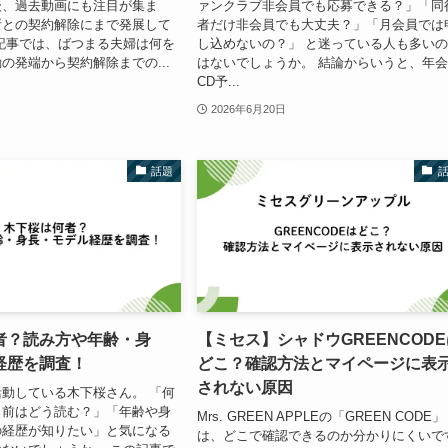
後、過去動画にも注目が集ま
ァンクラブ非会員でも応募できる？」「同
所との契約解除にまで発展して
者だけ非会員でも大丈夫？」「月会員では
記事では、ばつまる夫婦は何を
し込めないの？」 と迷っている人も多い
の発端から契約解除までの...
はないでしょうか。 結論からいうと、年
CD予...
2026年6月20日
話題
者？読み方や年齢・身
【ミセス】シャドウGREENCOD
経歴を調査！
どこ？確認方法とマイページに表
されない原因
動している木下桜さん。 「何
名前はどう読む？」「年齢や身
Mrs. GREEN APPLEの「GREEN CODE」
の経歴が知りたい」と気になる
は、どこで確認できるのか分かりにくいで